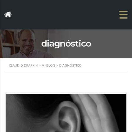
diagnóstico
CLAUDIO DRAPKIN
>
MI BLOG
>
DIAGNÓSTICO