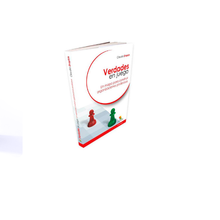
VERDADES
A
EN JUEGO
+ info