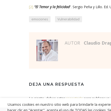
[2]
“El Temor y la felicidad
”. Sergio Peña y Lillo. Ed. 
,
emociones
Vulnerabilidad
AUTOR
Claudio Dra
DEJA UNA RESPUESTA
Lo siento, debes estar
conectado
para publicar un
Usamos cookies en nuestro sitio web para brindarle la experien
hacer clic en "Aceptar", acepta el uso de TODAS las cookies. 