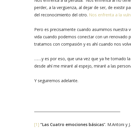
Nos enfrenta a la pérdida. Nos enfrenta al no tener
perder, a la vergüenza, al dejar de ser, de existir
del reconocimiento del otro.
Nos enfrenta a la vuln
Pero es precisamente cuando asumimos nuestra vulner
vida cuando podemos conectar con un renovado po
tratamos con compasión y es ahí cuando nos volv
…….y es por eso, que una vez que ya he tomado la 
desde ahí me miraré al espejo, miraré a las person
Y seguiremos adelante.
_________________________________________________
[1]
“Las Cuatro emociones básicas
”. M.Antoni y J