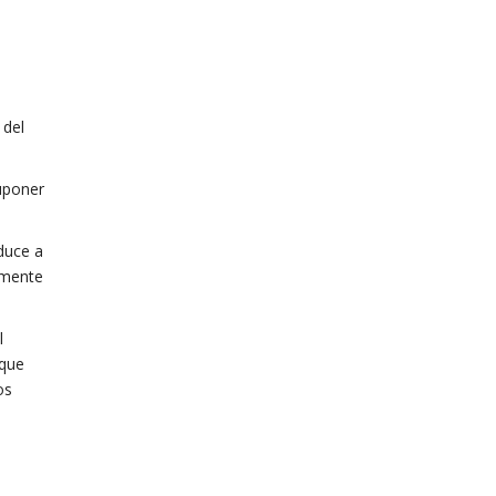
 del
uponer
nduce a
amente
l
 que
os