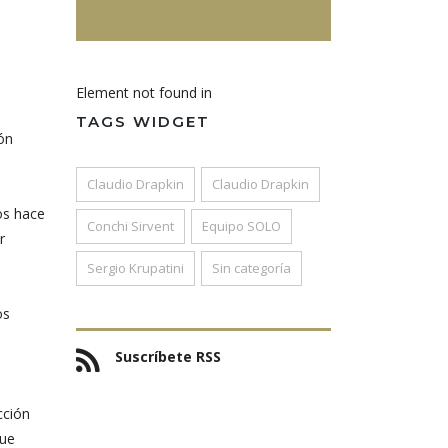
Element not found in
TAGS WIDGET
ón
Claudio Drapkin
Claudio Drapkin
os hace
Conchi Sirvent
Equipo SOLO
r
Sergio Krupatini
Sin categoría
os
Suscríbete RSS
cción
que