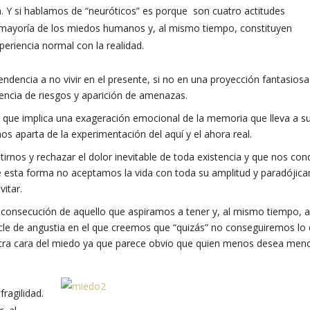
 Y si hablamos de “neuróticos” es porque son cuatro actitudes
a mayoría de los miedos humanos y, al mismo tiempo, constituyen
riencia normal con la realidad.
endencia a no vivir en el presente, si no en una proyección fantasiosa
rencia de riesgos y aparición de amenazas.
, que implica una exageración emocional de la memoria que lleva a s
nos aparta de la experimentación del aquí y el ahora real.
tirnos y rechazar el dolor inevitable de toda existencia y que nos co
De esta forma no aceptamos la vida con toda su amplitud y paradójic
itar.
 consecución de aquello que aspiramos a tener y, al mismo tiempo, a
le de angustia en el que creemos que “quizás” no conseguiremos lo
otra cara del miedo ya que parece obvio que quien menos desea men
ragilidad.