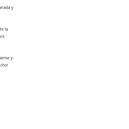
mirada y
te la
nos
carme y
echo!