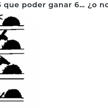
3 que poder ganar 6… ¿o n
SOY
HA