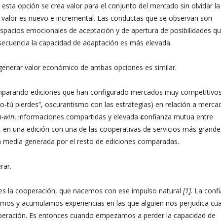
sta opción se crea valor para el conjunto del mercado sin olvidar la
te valor es nuevo e incremental. Las conductas que se observan son
espacios emocionales de aceptación y de apertura de posibilidades q
secuencia la capacidad de adaptación es más elevada.
e generar valor económico de ambas opciones es similar.
parando ediciones que han configurado mercados muy competitivos
-tú pierdes”, oscurantismo con las estrategias) en relación a merca
n-win
, informaciones compartidas y elevada
c
onfianza mutua entre
, en una edición con una de las cooperativas de servicios más grande
la media generada por el resto de ediciones comparadas.
rar.
s la cooperación, que nacemos con ese impulso natural
[1]
. La conf
cemos y acumulamos experiencias en las que alguien nos perjudica cu
operación. Es entonces cuando empezamos a perder la capacidad de