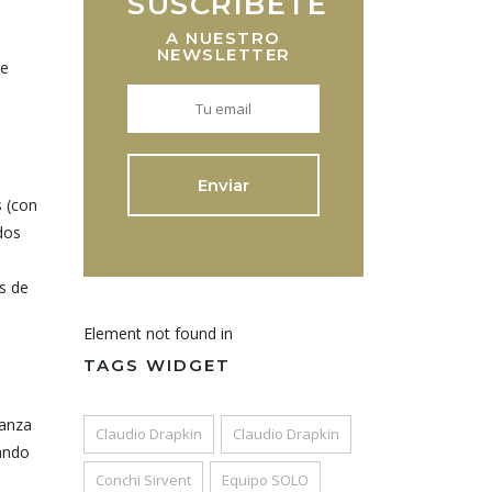
SUSCRIBETE
A NUESTRO
NEWSLETTER
ue
 (con
dos
s de
Element not found in
TAGS WIDGET
ianza
Claudio Drapkin
Claudio Drapkin
ando
Conchi Sirvent
Equipo SOLO