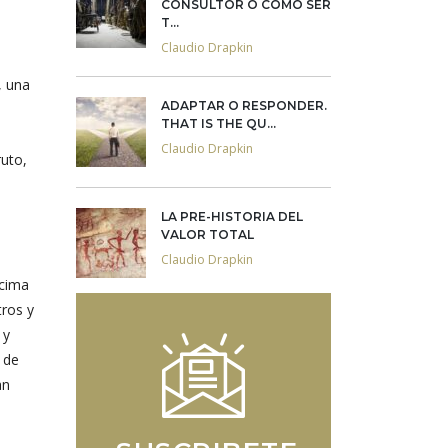
CONSULTOR O CÓMO SER
T...
Claudio Drapkin
, una
ADAPTAR O RESPONDER.
THAT IS THE QU...
Claudio Drapkin
ruto,
LA PRE-HISTORIA DEL
VALOR TOTAL
Claudio Drapkin
ncima
tros y
 y
 de
an