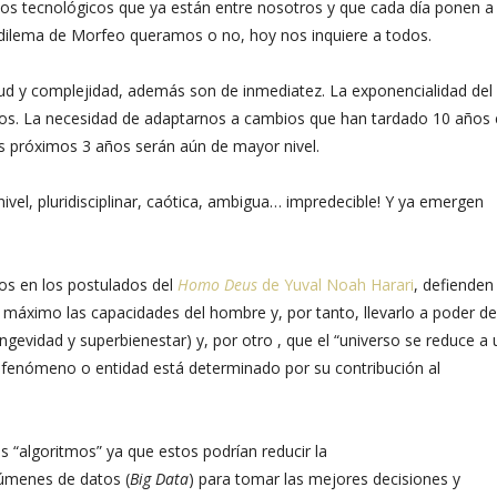
llos tecnológicos que ya están entre nosotros y que cada día ponen a
 dilema de Morfeo queramos o no, hoy nos inquiere a todos.
d y complejidad, además son de inmediatez. La exponencialidad del
etos. La necesidad de adaptarnos a cambios que han tardado 10 años
os próximos 3 años serán aún de mayor nivel.
vel, pluridisciplinar, caótica, ambigua… impredecible! Y ya emergen
.
dos en los postulados del
Homo Deus
de Yuval Noah Harari
, defienden
l máximo las capacidades del hombre y, por tanto, llevarlo a poder de
ongevidad y superbienestar) y, por otro , que el “universo se reduce a 
er fenómeno o entidad está determinado por su contribución al
“algoritmos” ya que estos podrían reducir la
úmenes de datos (
Big Data
) para tomar las mejores decisiones y