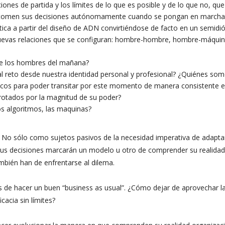
ones de partida y los límites de lo que es posible y de lo que no, que
ue tomen sus decisiones autónomamente cuando se pongan en marcha
ica a partir del diseño de ADN convirtiéndose de facto en un semidi
 nuevas relaciones que se configuran: hombre-hombre, hombre-máquin
de los hombres del mañana?
 reto desde nuestra identidad personal y profesional? ¿Quiénes som
nicos para poder transitar por este momento de manera consistente 
rotados por la magnitud de su poder?
os algoritmos, las maquinas?
s? No sólo como sujetos pasivos de la necesidad imperativa de adapta
sus decisiones marcarán un modelo u otro de comprender su realidad
ambién han de enfrentarse al dilema.
de hacer un buen “business as usual”. ¿Cómo dejar de aprovechar l
cacia sin límites?