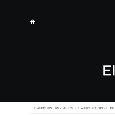
E
CLAUDIO DRAPKIN
>
MI BLOG
>
CLAUDIO DRAPKIN
>
EL DI