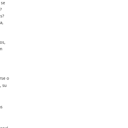
 se
?
ós?
a,
os,
en
rse o
, su
as