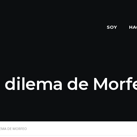
SOY
HA
l dilema de Morf
LEMA DE MORFEO