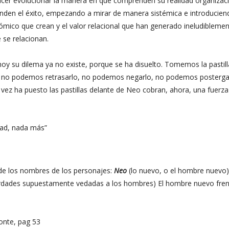
acer evolucionar la manera en que comprenden su realidad organizaci
nden el éxito, empezando a mirar de manera sistémica e introducien
onómico que crean y el valor relacional que han generado ineludibleme
 se relacionan.
y su dilema ya no existe, porque se ha disuelto. Tomemos la pastil
, no podemos retrasarlo, no podemos negarlo, no podemos postergar
vez ha puesto las pastillas delante de Neo cobran, ahora, una fuerza
dad, nada más”
 de los nombres de los personajes:
Neo
(lo nuevo, o el hombre nuevo)
verdades supuestamente vedadas a los hombres) El hombre nuevo fren
onte, pag 53