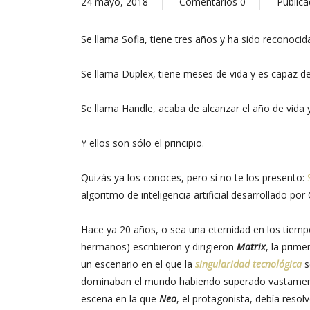
24 mayo, 2018
Comentarios
0
Publica
Se llama Sofia, tiene tres años y ha sido reconoc
Se llama Duplex, tiene meses de vida y es capaz de
Se llama Handle, acaba de alcanzar el año de vida 
Y ellos son sólo el principio.
Quizás ya los conoces, pero si no te los presento:
algoritmo de inteligencia artificial desarrollado po
Hace ya 20 años, o sea una eternidad en los tiem
hermanos) escribieron y dirigieron
Matrix
, la prime
un escenario en el que la
singularidad tecnológica
s
dominaban el mundo habiendo superado vastamente
escena en la que
Neo
, el protagonista, debía resol