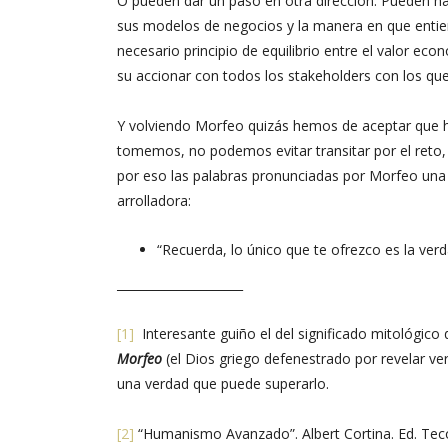
O pueden dar un paso en otra dirección. Pueden h
sus modelos de negocios y la manera en que entie
necesario principio de equilibrio entre el valor ec
su accionar con todos los stakeholders con los que
Y volviendo Morfeo quizás hemos de aceptar que ho
tomemos, no podemos evitar transitar por el reto
por eso las palabras pronunciadas por Morfeo una 
arrolladora:
“Recuerda, lo único que te ofrezco es la ver
_____________________
[1]
Interesante guiño el del significado mitológico
Morfeo
(el Dios griego defenestrado por revelar 
una verdad que puede superarlo.
[2]
“Humanismo Avanzado”. Albert Cortina. Ed. Tec