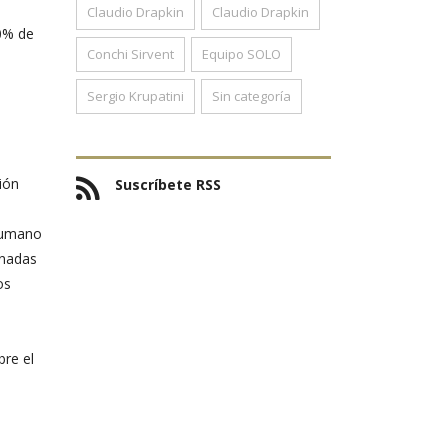
Claudio Drapkin
Claudio Drapkin
0% de
Conchi Sirvent
Equipo SOLO
Sergio Krupatini
Sin categoría
ión
Suscríbete RSS
 humano
inadas
os
re el