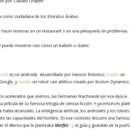
do por:
Claudio Drapkin
ida como ciudadana de los Emiratos Árabes.
 hacer reservas en un restaurant o en una peluquería sin problemas.
y puede moverse casi como un bailarín o skater.
Sofía
es un androide desarrollado por Hanson Robotics;
Duplex
un
r Google, y
Handle
un robot casi atlético creado por Boston Dynamics.
pos acelerados que vivimos, las hermanas Wachowski (en esa época
ra película de su famosa trilogía de ciencia ficción. Y ya entonces pla
e había alcanzado. La inteligencia artificial, los androides y los robots
 las capacidades del hombre. En ese contexto discurre una famos
ver el dilema que le planteaba
Morfeo
[1]
, el guía y guardián de la puer