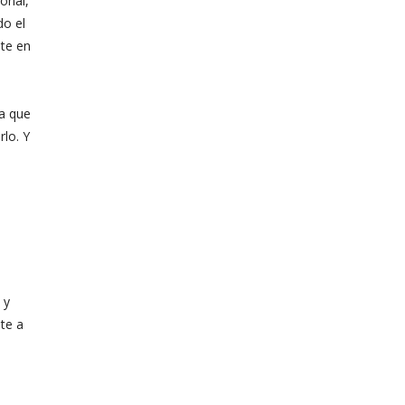
onal,
do el
nte en
la que
lo. Y
 y
te a