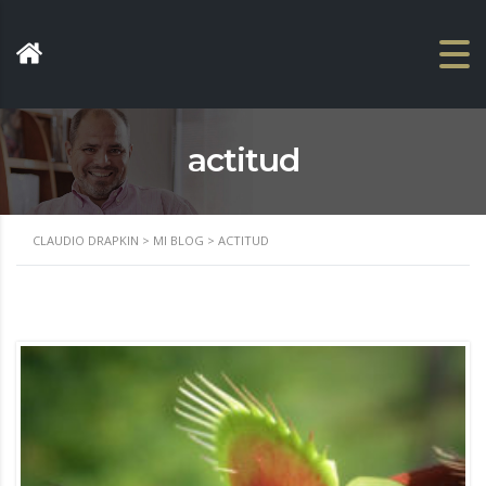
actitud
CLAUDIO DRAPKIN
>
MI BLOG
>
ACTITUD